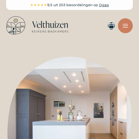
Ga
★★★★★
9,5
uit 203 beoordelingen
op
Qasa
naar
de
Afspra
inhoud
maken