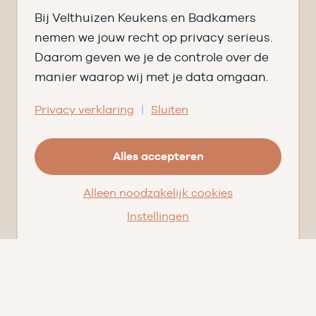
Verken jouw keuken
Bij Velthuizen Keukens en Badkamers
Stel jouw keuken samen
nemen we jouw recht op privacy serieus.
Daarom geven we je de controle over de
Begroot jouw badkamer
manier waarop wij met je data omgaan.
Ontvang het magazine
Bezoek de showroom
|
Privacy verklaring
Sluiten
Ons verhaal
Geschiedenis
Alles accepteren
Team
Alleen noodzakelijk cookies
Nieuws
Pluspunten
Instellingen
Vacatures ➑
Openingstijden
DI
09.00 tot 17.30