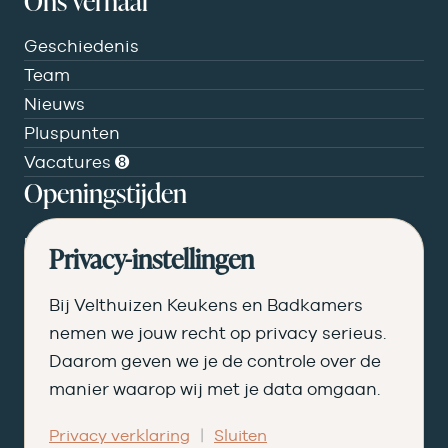
Ons verhaal
Geschiedenis
Team
Nieuws
Pluspunten
Vacatures ➑
Openingstijden
DI
09.00 tot 17.30
Privacy-instellingen
WO
09.00 tot 17.30
Bij Velthuizen Keukens en Badkamers
DO
09.00 tot 17.30
nemen we jouw recht op privacy serieus.
Daarom geven we je de controle over de
VR
09.00 tot 20.00
manier waarop wij met je data omgaan.
ZA
09.00 tot 16.30
|
Privacy verklaring
Sluiten