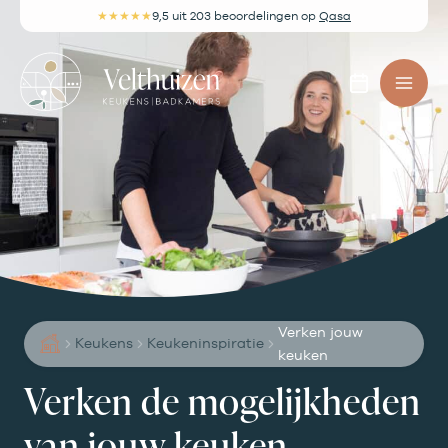
Ga
★★★★★
9,5
uit 203 beoordelingen
op
Qasa
naar
de
Afspra
inhoud
maken
Verken jouw
Keukens
Keukeninspiratie
keuken
Verken de mogelijkheden
van jouw keuken