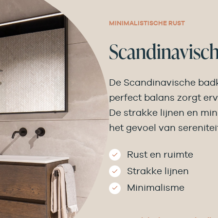
MINIMALISTISCHE RUST
Scandinavisc
De Scandinavische badk
perfect balans zorgt ervo
De strakke lijnen en mi
het gevoel van serenitei
Rust en ruimte
Strakke lijnen
Minimalisme