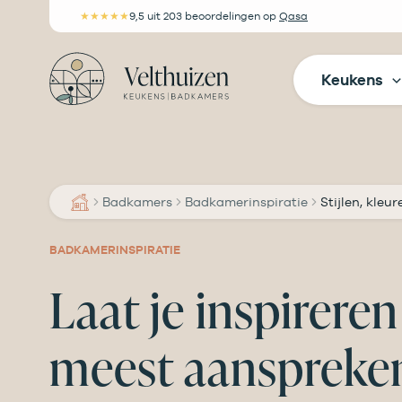
Ga
★★★★★
9,5
uit 203 beoordelingen
op
Qasa
naar
de
Keukens
inhoud
Badkamers
Badkamerinspiratie
Stijlen, kleu
BADKAMERINSPIRATIE
Laat je inspirere
meest aanspreke