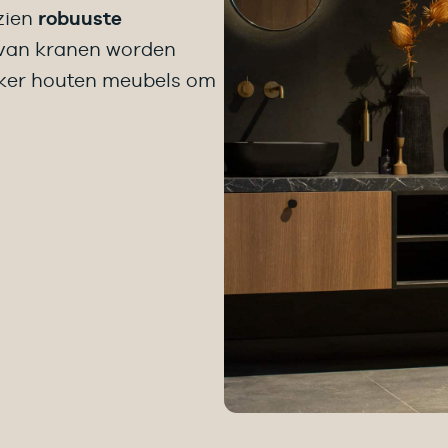
zien
robuuste
 van kranen worden
nker houten meubels om