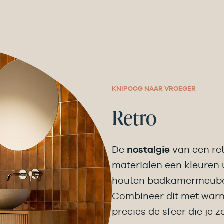
KNIPOOG NAAR VROEGER
Retro
De
nostalgie
van een re
materialen een kleuren u
houten badkamermeubels
Combineer dit met warme
precies de sfeer die je z