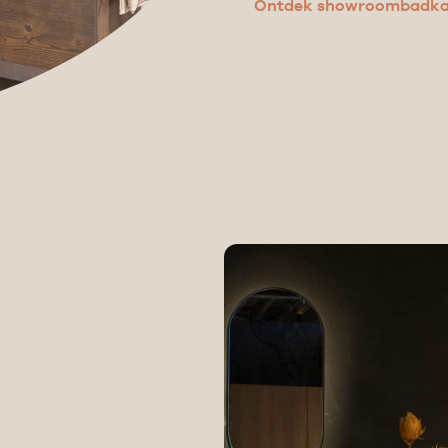
Ontdek showroombadkam