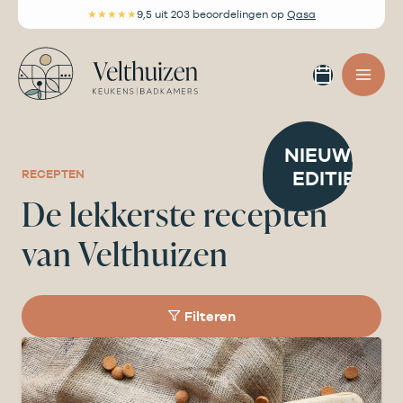
Ga
★★★★★
9,5
uit 203 beoordelingen
op
Qasa
naar
de
Afspra
inhoud
maken
NIEUWE
EDITIE
RECEPTEN
De lekkerste recepten
van Velthuizen
Filteren