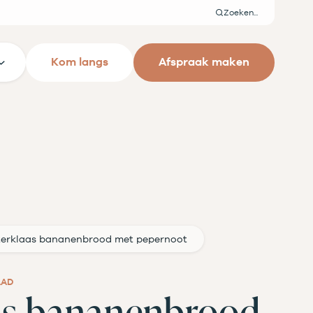
Zoeken
Kom langs
Afspraak maken
terklaas bananenbrood met pepernoot
AAD
as bananenbrood