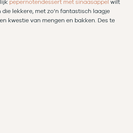
lijk
pepernotendessert met sinaasappel
wilt
ie lekkere, met zo’n fantastisch laagje
n een kwestie van mengen en bakken. Des te