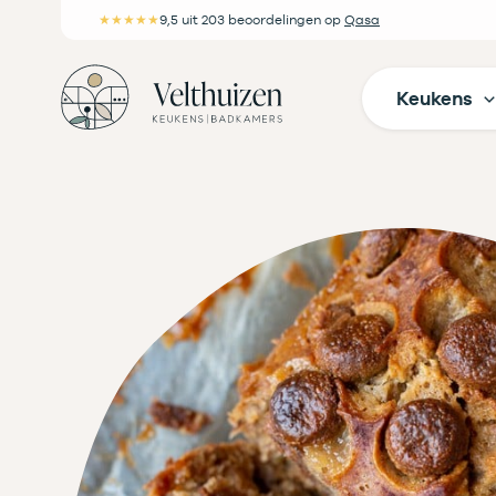
Ga
★★★★★
9,5
uit 203 beoordelingen
op
Qasa
naar
de
Keukens
inhoud