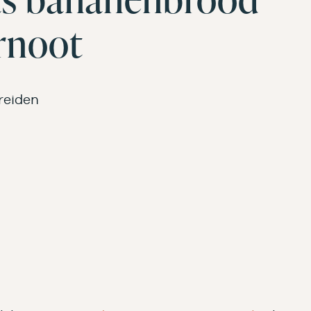
rnoot
reiden