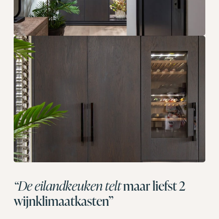
“De eilandkeuken telt
maar liefst 2
wijnklimaatkasten”