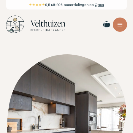
Ga
★★★★★
9,5
uit 203 beoordelingen
op
Qasa
naar
de
Afspra
inhoud
maken