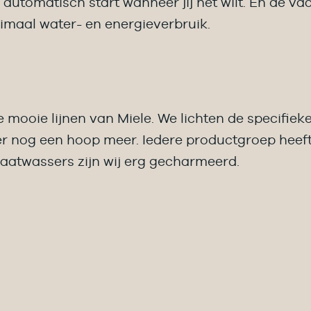
utomatisch start wanneer jij het wilt. En de v
imaal water- en energieverbruik.
 mooie lijnen van Miele. We lichten de specifie
r nog een hoop meer. Iedere productgroep heef
aatwassers zijn wij erg gecharmeerd.