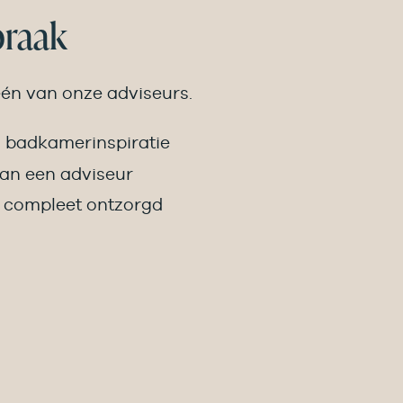
praak
één van onze adviseurs.
 badkamer­inspiratie
van een adviseur
n compleet ontzorgd