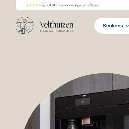
Ga
★★★★★
9,5
uit 203 beoordelingen
op
Qasa
naar
de
Keukens
inhoud