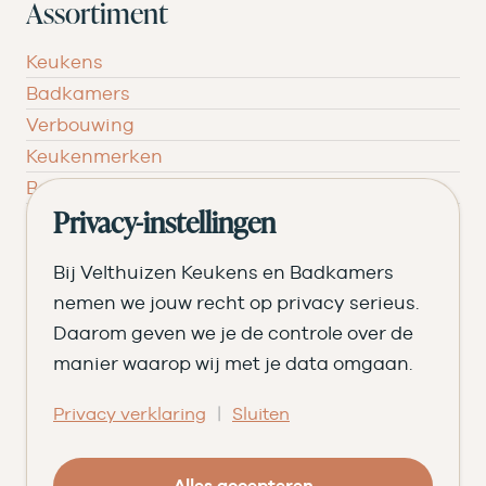
Assortiment
Keukens
Badkamers
Verbouwing
Keukenmerken
Badkamermerken
Inspiratie
Privacy-instellingen
Verken jouw keuken
Bij Velthuizen Keukens en Badkamers
Stel jouw keuken samen
nemen we jouw recht op privacy serieus.
Begroot jouw badkamer
Daarom geven we je de controle over de
manier waarop wij met je data omgaan.
Ontvang het magazine
Bezoek de showroom
|
Privacy verklaring
Sluiten
Ons verhaal
Geschiedenis
Alles accepteren