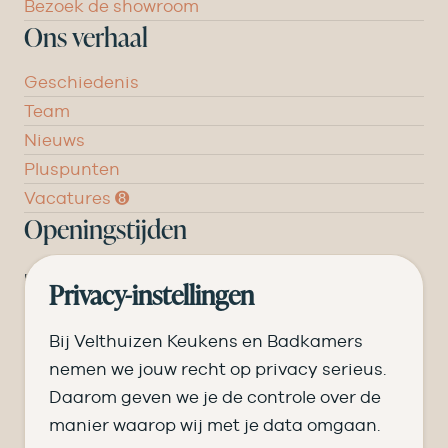
Bezoek de showroom
Ons verhaal
Geschiedenis
Team
Nieuws
Pluspunten
Vacatures ➑
Openingstijden
DI
09.00 tot 17.30
Privacy-instellingen
WO
09.00 tot 17.30
Bij Velthuizen Keukens en Badkamers
DO
09.00 tot 17.30
nemen we jouw recht op privacy serieus.
Daarom geven we je de controle over de
VR
09.00 tot 20.00
manier waarop wij met je data omgaan.
ZA
09.00 tot 16.30