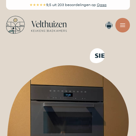
Ga
★★★★★
9,5
uit 203 beoordelingen
op
Qasa
naar
de
Afspra
inhoud
maken