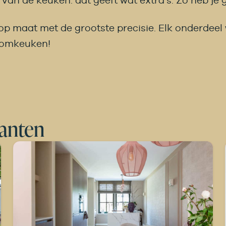
an de keuken: dat geeft wat extra’s. Zo heb je g
 maat met de grootste precisie. Elk onderdeel w
roomkeuken!
lanten