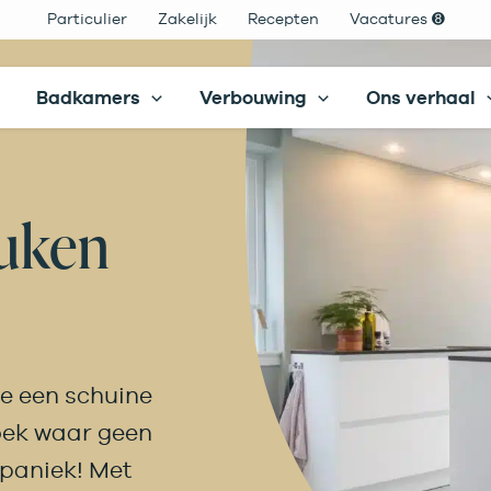
Particulier
Zakelijk
Recepten
Vacatures ➑
Filteren
Badkamers
Verbouwing
Ons verhaal
uken
Alle resultaten bekijken
e een schuine
hoek waar geen
paniek! Met