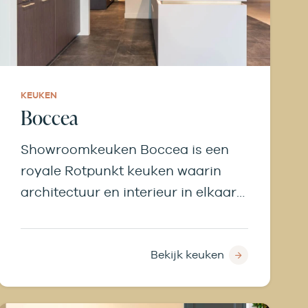
KEUKEN
Boccea
Showroomkeuken Boccea is een
royale Rotpunkt keuken waarin
architectuur en interieur in elkaar
overlopen. Met een doorkijkhaard,
wijnbar, keramieken werkblad en
NEFF FlexDesign apparatuur is dit
Bekijk keuken
een keuken die blijft verrassen.