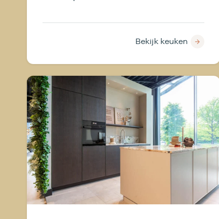
Trudy combineert frisse
kleurkeuzes, een unieke kooktafel,
een zwevend meubel en
Bekijk keuken
hoogwaardige materialen zoals
een keramisch Velthuizen Select
werkblad, Siemens apparatuur en
een Selsiuz kokendwaterkraan.