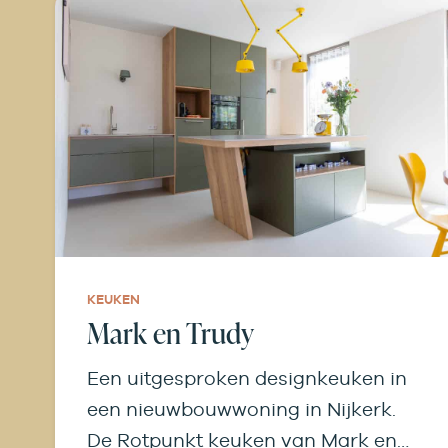
het moment eindelijk daar: samen
met hun gezin genieten van het
huis waar ze zo lang naartoe
hebben gewerkt.
KEUKEN
Mark en Trudy
Een uitgesproken designkeuken in
een nieuwbouwwoning in Nijkerk.
De Rotpunkt keuken van Mark en