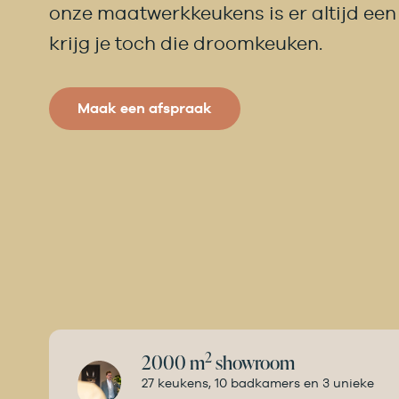
onze maatwerkkeukens is er altijd een
krijg je toch die droomkeuken.
Maak een afspraak
2
2000 m
showroom
27 keukens, 10 badkamers en 3 unieke