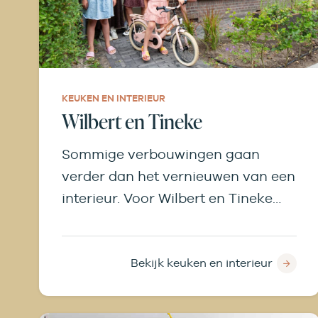
KEUKEN EN INTERIEUR
Wilbert en Tineke
Sommige verbouwingen gaan
verder dan het vernieuwen van een
interieur. Voor Wilbert en Tineke
betekende de verbouwing een
compleet nieuw begin. Van twee
huizen werd er één royale
Bekijk keuken en interieur
gezinswoning gemaakt. Na een
lange periode van verbouwen is