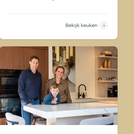
Diepgroene fronten, messing
details, een granieten werkblad en
NEFF apparatuur maken van deze
Bekijk keuken
Nolte keuken een sfeervolle
blikvanger met een verrassend
eigentijds karakter.