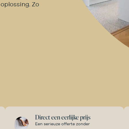
 oplossing. Zo
Direct een eerlijke prijs
Een serieuze offerte zonder