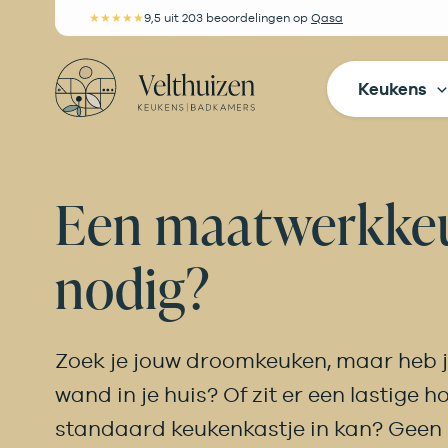
Ga
★★★★★
9,5
uit 203 beoordelingen
op
Qasa
naar
de
Keukens
inhoud
Een maatwerkke
nodig?
Zoek je jouw droomkeuken, maar heb j
wand in je huis? Of zit er een lastige 
standaard keukenkastje in kan? Geen 