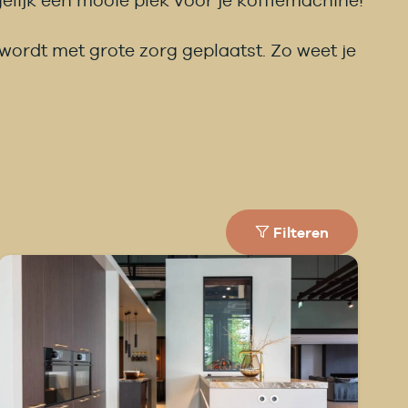
elijk een mooie plek voor je koffiemachine!
ordt met grote zorg geplaatst. Zo weet je
Filteren