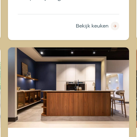
nieuwbouwwoning in Woudenberg.
Bij de zoektocht naar haar
droomkeuken was een
Bekijk keuken
parallelopstelling bedacht die
prima leek te werken. “Ik dacht
eigenlijk: dit zal het wel moeten
worden,” vertelt ze. Toch bleef er
iets knagen; ze had het gevoel dat
er meer mogelijk was.