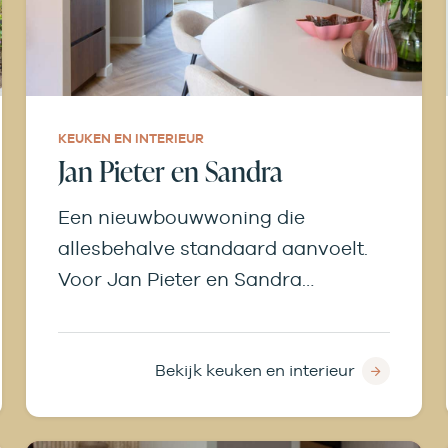
KEUKEN EN INTERIEUR
Jan Pieter en Sandra
Een nieuwbouwwoning die
allesbehalve standaard aanvoelt.
Voor Jan Pieter en Sandra
ontwierpen en realiseerden we een
complete Rotpunkt keuken,
maatwerkmeubelen en een
Bekijk keuken en interieur
verrassende indeling die perfect
aansluit bij hun manier van wonen.