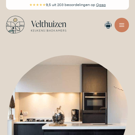
Ga
★★★★★
9,5
uit 203 beoordelingen
op
Qasa
naar
de
Afspra
inhoud
maken