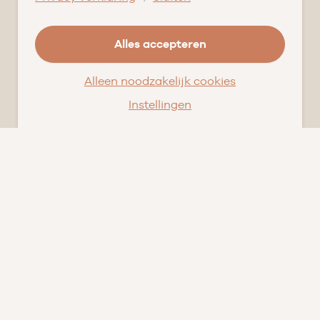
Ons verhaal
Geschiedenis
Alles accepteren
Team
Alleen noodzakelijk cookies
Nieuws
Pluspunten
Instellingen
Vacatures ➑
Openingstijden
DI
09.00 tot 17.30
WO
09.00 tot 17.30
DO
09.00 tot 17.30
VR
09.00 tot 20.00
ZA
09.00 tot 16.30