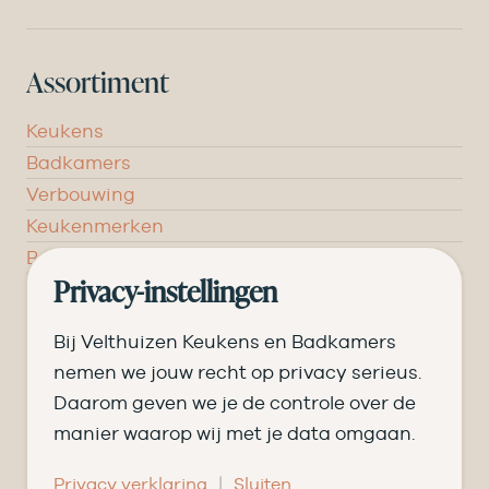
Assortiment
Keukens
Badkamers
Verbouwing
Keukenmerken
Badkamermerken
Inspiratie
Privacy-instellingen
Verken jouw keuken
Bij Velthuizen Keukens en Badkamers
Stel jouw keuken samen
nemen we jouw recht op privacy serieus.
Daarom geven we je de controle over de
Begroot jouw badkamer
manier waarop wij met je data omgaan.
Ontvang het magazine
Bezoek de showroom
|
Privacy verklaring
Sluiten