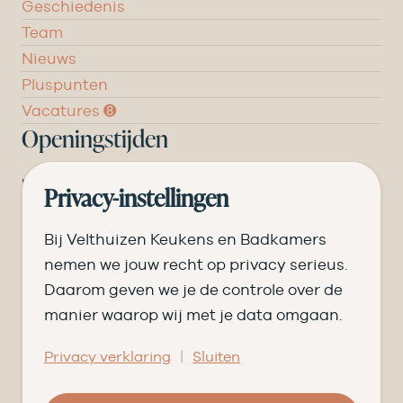
Geschiedenis
Team
Nieuws
Pluspunten
Vacatures ➑
Openingstijden
DI
09.00 tot 17.30
Privacy-instellingen
WO
09.00 tot 17.30
Bij Velthuizen Keukens en Badkamers
DO
09.00 tot 17.30
nemen we jouw recht op privacy serieus.
Daarom geven we je de controle over de
VR
09.00 tot 20.00
manier waarop wij met je data omgaan.
ZA
09.00 tot 16.30
|
Privacy verklaring
Sluiten