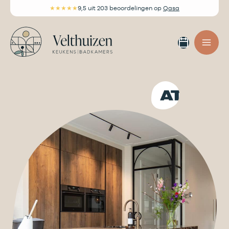
Ga
★★★★★
9,5
uit 203 beoordelingen
op
Qasa
naar
de
Afspra
inhoud
maken