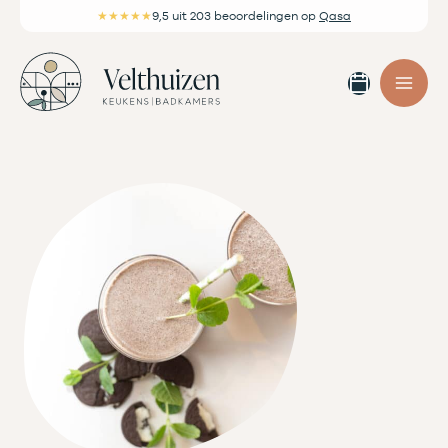
Ga
★★★★★
9,5
uit 203 beoordelingen
op
Qasa
naar
de
Afspra
inhoud
maken