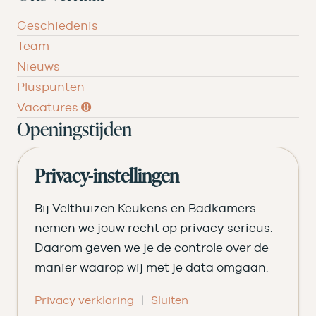
Geschiedenis
Team
Nieuws
Pluspunten
Vacatures ➑
Openingstijden
DI
09.00 tot 17.30
Privacy-instellingen
WO
09.00 tot 17.30
Bij Velthuizen Keukens en Badkamers
DO
09.00 tot 17.30
nemen we jouw recht op privacy serieus.
Daarom geven we je de controle over de
VR
09.00 tot 20.00
manier waarop wij met je data omgaan.
ZA
09.00 tot 16.30
|
Privacy verklaring
Sluiten