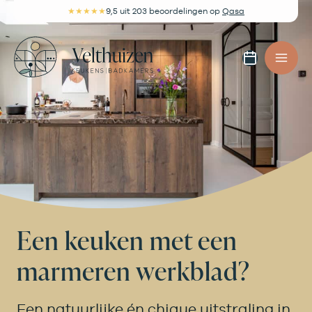
Ga
★★★★★
9,5
uit 203 beoordelingen
op
Qasa
naar
de
Afspra
inhoud
maken
Een keuken met een
marmeren werkblad?
Een natuurlijke én chique uitstraling in