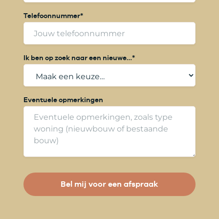
n
a
Telefoonnummer
*
a
m
Ik ben op zoek naar een nieuwe…
*
Eventuele opmerkingen
Bel mij voor een afspraak