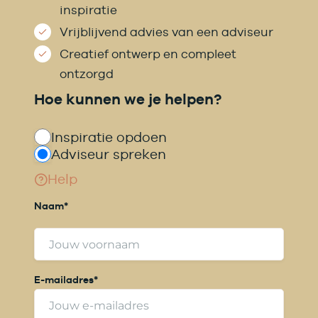
inspiratie
Vrijblijvend advies van een adviseur
Creatief ontwerp en compleet
ontzorgd
Hoe kunnen we je helpen?
Inspiratie opdoen
Adviseur spreken
Help
Naam
*
V
E-mailadres
*
o
o
r