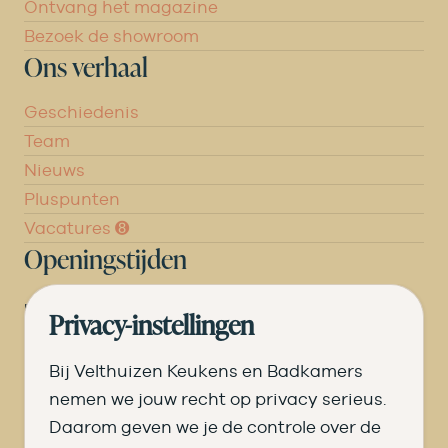
Ontvang het magazine
Bezoek de showroom
Ons verhaal
Geschiedenis
Team
Nieuws
Pluspunten
Vacatures ➑
Openingstijden
DI
09.00 tot 17.30
Privacy-instellingen
WO
09.00 tot 17.30
Bij Velthuizen Keukens en Badkamers
DO
09.00 tot 17.30
nemen we jouw recht op privacy serieus.
Daarom geven we je de controle over de
VR
09.00 tot 20.00