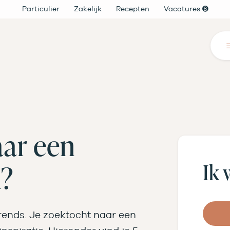
Particulier
Zakelijk
Recepten
Vacatures ➑
aar een
Ik 
n?
trends. Je zoektocht naar een