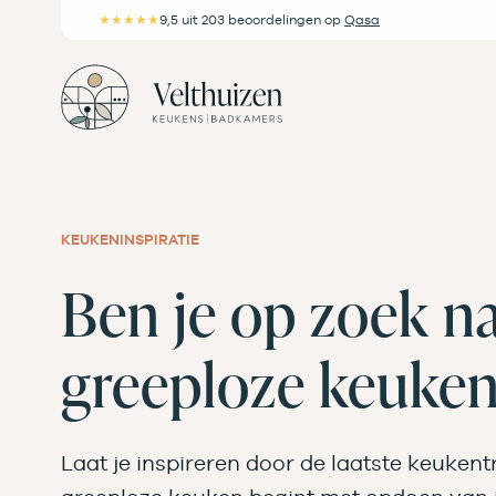
Ga
★★★★★
9,5
uit 203 beoordelingen
op
Qasa
naar
de
inhoud
KEUKENINSPIRATIE
Ben je op zoek n
greeploze keuke
Laat je inspireren door de laatste keuken