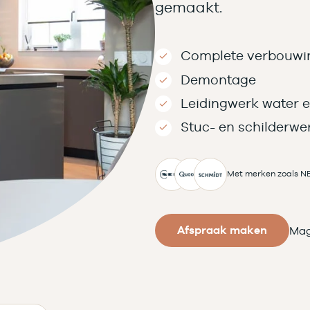
gemaakt.
Complete verbouwi
Demontage
Leidingwerk water e
Stuc- en schilder
Met merken zoals N
Afspraak maken
Mag