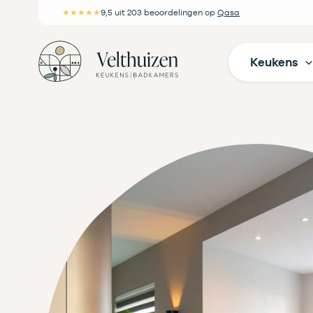
Ga
★★★★★
9,5
uit 203 beoordelingen
op
Qasa
naar
de
Keukens
inhoud