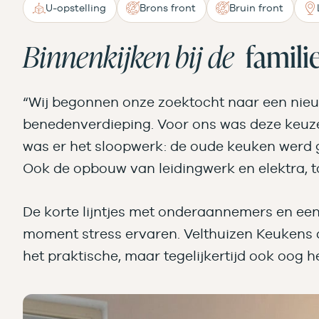
U-opstelling
Brons front
Bruin front
Binnenkijken bij de
famili
“Wij begonnen onze zoektocht naar een nieu
benedenverdieping. Voor ons was deze keuze 
was er het sloopwerk: de oude keuken werd
Ook de opbouw van leidingwerk en elektra, to
De korte lijntjes met onderaannemers en een 
moment stress ervaren. Velthuizen Keukens d
het praktische, maar tegelijkertijd ook oog h