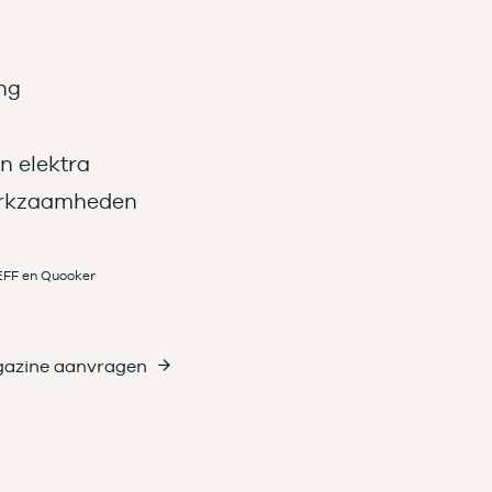
ng
n elektra
werkzaamheden
EFF en Quooker
azine aanvragen