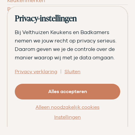
Keukenmerken
Badkamermerken
Privacy-instellingen
Inspiratie
Verken jouw keuken
Bij Velthuizen Keukens en Badkamers
Stel jouw keuken samen
nemen we jouw recht op privacy serieus.
Daarom geven we je de controle over de
Begroot jouw badkamer
manier waarop wij met je data omgaan.
Ontvang het magazine
Bezoek de showroom
|
Privacy verklaring
Sluiten
Ons verhaal
Geschiedenis
Alles accepteren
Team
Alleen noodzakelijk cookies
Nieuws
Pluspunten
Instellingen
Vacatures ➑
Openingstijden