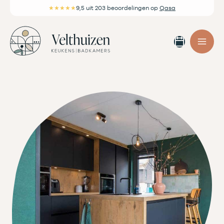
Ga
★★★★★
9,5
uit 203 beoordelingen
op
Qasa
naar
de
Afspra
inhoud
maken