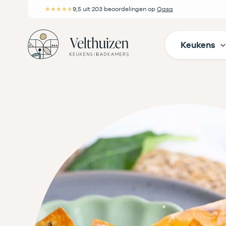
Ga
★★★★★
9,5
uit 203 beoordelingen
op
Qasa
naar
de
Keukens
inhoud