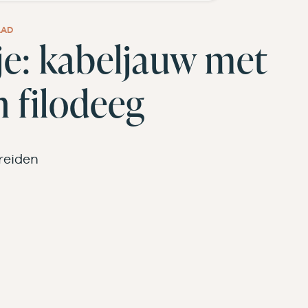
AAD
e: kabeljauw met
n filodeeg
reiden