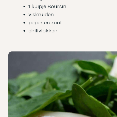
1 kuipje Boursin
viskruiden
peper en zout
chilivlokken