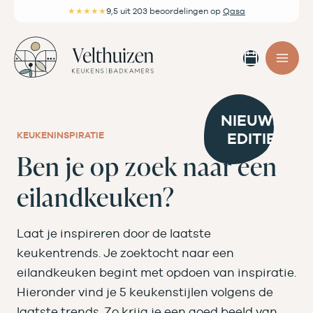
Ga
★★★★★
9,5
uit 203 beoordelingen
op
Qasa
naar
de
Afspra
inhoud
maken
NIEUWE
EDITIE
KEUKENINSPIRATIE
Ben je op zoek naar een
eilandkeuken?
Laat je inspireren door de laatste
keukentrends. Je zoektocht naar een
eilandkeuken begint met opdoen van inspiratie.
Hieronder vind je 5 keukenstijlen volgens de
laatste trends. Zo krijg je een goed beeld van