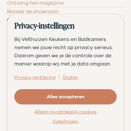
Ontvang het magazine
Bezoek de showroom
Ons verhaal
Privacy-instellingen
Geschiedenis
Bij Velthuizen Keukens en Badkamers
Team
nemen we jouw recht op privacy serieus.
Nieuws
Daarom geven we je de controle over de
Pluspunten
manier waarop wij met je data omgaan.
Vacatures ➑
Openingstijden
|
Privacy verklaring
Sluiten
DI
09.00 tot 17.30
Alles accepteren
WO
09.00 tot 17.30
Alleen noodzakelijk cookies
DO
09.00 tot 17.30
Instellingen
VR
09.00 tot 20.00