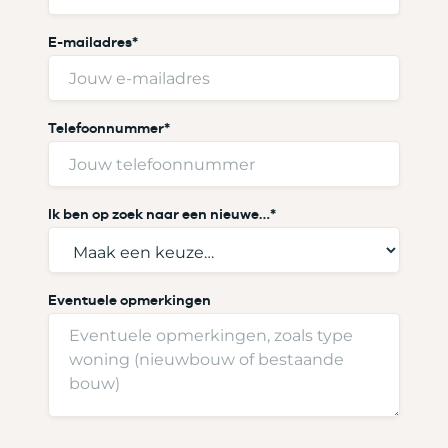
V
E-mailadres
*
o
o
r
n
a
Telefoonnummer
*
a
m
Ik ben op zoek naar een nieuwe…
*
Eventuele opmerkingen