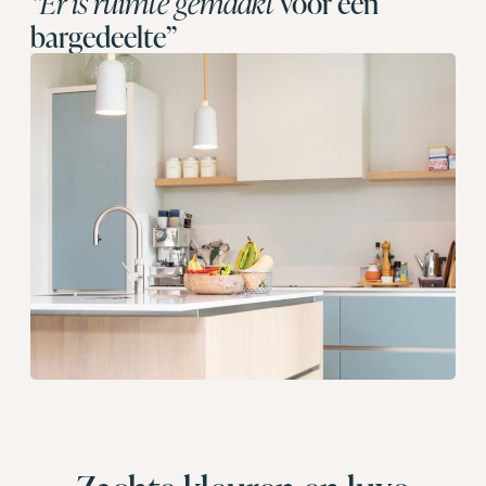
“Er is ruimte gemaakt
voor een
bargedeelte”