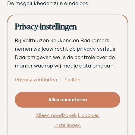
De mogelijkheden zijn eindeloos.
Stel jouw keuken samen
Privacy-instellingen
Begroot jouw badkamer
Bij Velthuizen Keukens en Badkamers
Neem contact op
nemen we jouw recht op privacy serieus.
Daarom geven we je de controle over de
Stationsweg Oost 277, Woudenberg
manier waarop wij met je data omgaan.
info@velthuizenkeukens.nl
033 - 720 00 72
|
Privacy verklaring
Sluiten
Alles accepteren
Assortiment
Alleen noodzakelijk cookies
Keukens
Instellingen
Badkamers