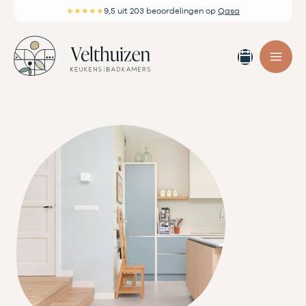
Ga
★★★★★
9,5
uit 203 beoordelingen
op
Qasa
naar
de
Afspra
inhoud
maken