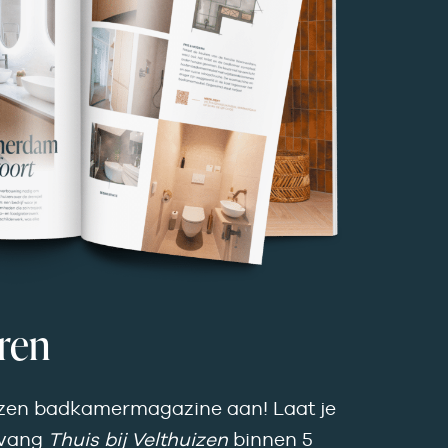
eren
izen badkamer­magazine aan! Laat je
tvang
Thuis bij Velthuizen
binnen 5