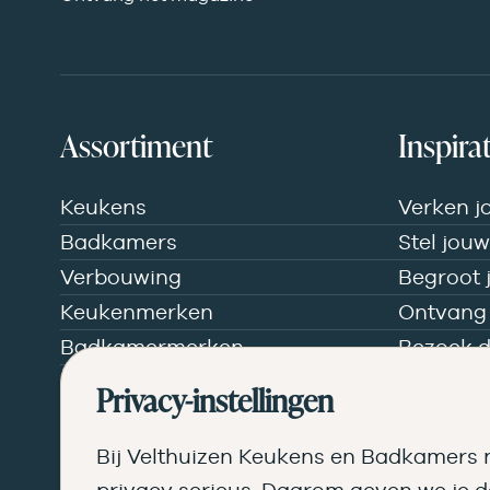
Assortiment
Inspirat
Keukens
Verken j
Badkamers
Stel jou
Verbouwing
Begroot
Keukenmerken
Ontvang
Badkamermerken
Bezoek 
Privacy-instellingen
Bij Velthuizen Keukens en Badkamers