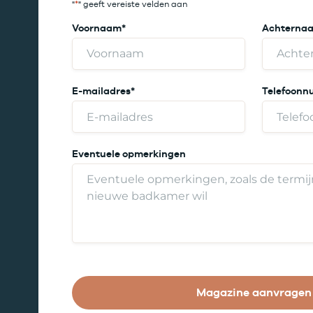
"
*
" geeft vereiste velden aan
Voornaam
*
Achterna
E-mailadres
*
Telefoon
Eventuele opmerkingen
Magazine aanvragen