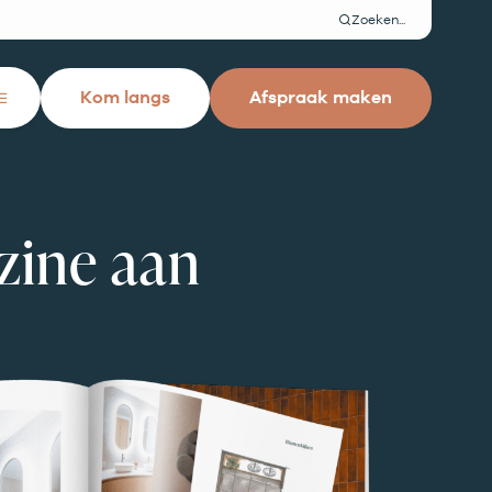
Zoeken
Kom langs
Afspraak maken
Close
menu
zine aan