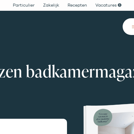
Particulier
Zakelijk
Recepten
Vacatures ➑
uizen badkamermaga