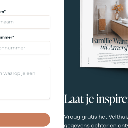
am
*
nummer
*
Laat je inspir
Vraag gratis het Velthu
gegevens achter en on