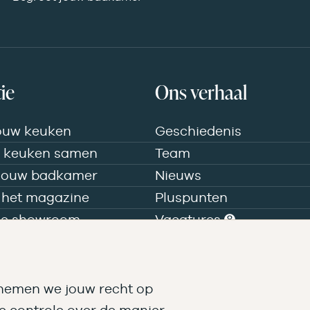
ie
Ons verhaal
ouw keuken
Geschiedenis
w keuken samen
Team
 jouw badkamer
Nieuws
 het magazine
Pluspunten
de showroom
Vacatures ➑
 nemen we jouw recht op