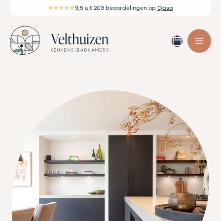
Ga
★★★★★
9,5
uit 203 beoordelingen
op
Qasa
naar
de
Afspra
inhoud
maken