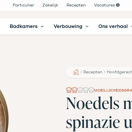
Particulier
Zakelijk
Recepten
Vacatures ➑
Badkamers
Verbouwing
Ons verhaal
Recepten
Hoofdgerec
MOEILIJKHEIDSGR
Noedels 
spinazie 