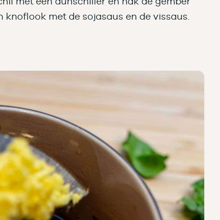
chil met een dunschiller en hak de gember
en knoflook met de sojasaus en de vissaus.