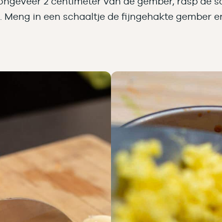
ongeveer 2 centimeter van de gember, rasp de s
ok. Meng in een schaaltje de fijngehakte gember 