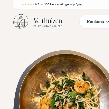
Ga
★★★★★
9,5
uit 203 beoordelingen
op
Qasa
naar
de
Keukens
inhoud