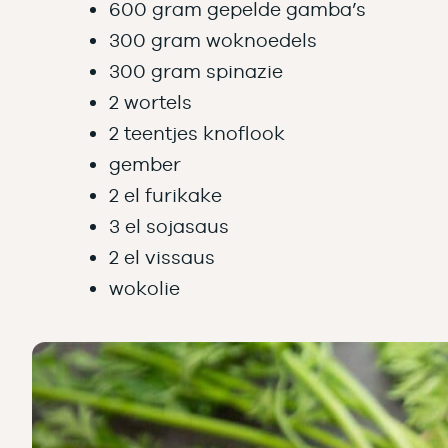
600 gram gepelde gamba’s
300 gram woknoedels
300 gram spinazie
2 wortels
2 teentjes knoflook
gember
2 el furikake
3 el sojasaus
2 el vissaus
wokolie