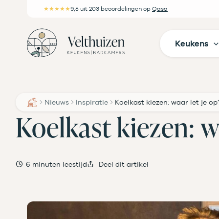
Ga
★★★★★
9,5
uit 203 beoordelingen
op
Qasa
naar
de
Keukens
inhoud
Nieuws
Inspiratie
Koelkast kiezen: waar let je op
Koelkast kiezen: w
6 minuten leestijd
Deel dit artikel