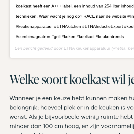
koelkast heeft een A+++ label, een inhoud van 254 liter inhou
technieken. Waar wacht je nog op? RACE naar de website #lin
#keukenapparatuur #ETNAkitchen #ETNAInductieExpert #kookp
#combimagnatron #grill #koken #koelkast #keukentrends
Een bericht gedeeld door
ETNA keukenapparatuur
(@etna_ben
Welke soort koelkast wil j
Wanneer je een keuze hebt kunnen maken tusse
belangrijk: hoeveel plek er in de keuken is v
wenst. Als je bijvoorbeeld weinig ruimte heb
minder dan 100 cm hoog, en zijn voornameli