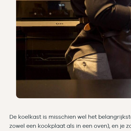
De koelkast is misschien wel het belangrijks
zowel een kookplaat als in een oven), en je 