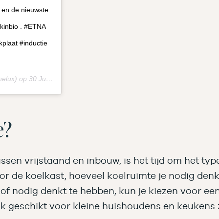
d en de nieuwste
kinbio . #ETNA
laat #inductie
elux) op
30 Jul 2020 om 12:23 (PDT)
e?
n vrijstaand en inbouw, is het tijd om het type k
oor de koelkast, hoeveel koelruimte je nodig denk
t of nodig denkt te hebben, kun je kiezen voor ee
jk geschikt voor kleine huishoudens en keukens