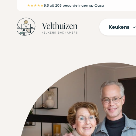
Ga
★★★★★
9,5
uit 203 beoordelingen
op
Qasa
naar
de
Keukens
inhoud