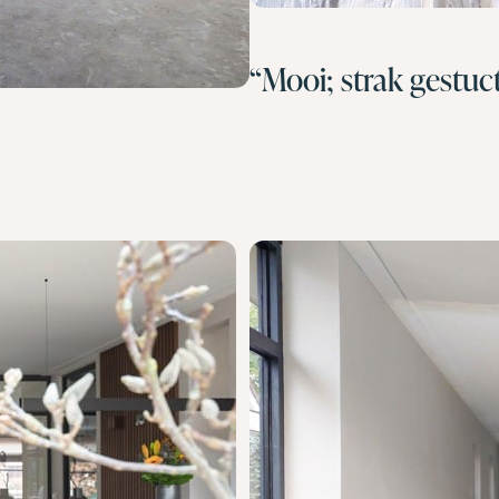
“Mooi; strak gestuc