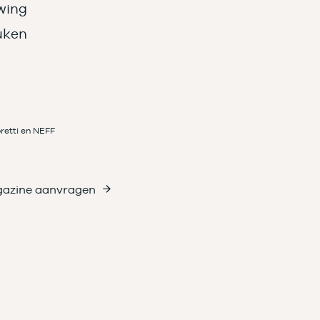
wing
uken
retti en NEFF
azine aanvragen