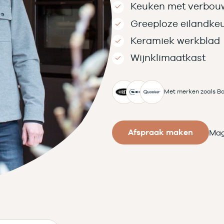
Keuken met verbou
Greeploze eilandke
Keramiek werkblad
Wijnklimaatkast
Met merken zoals Bo
Afspraak maken
Mag