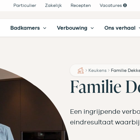
Particulier
Zakelijk
Recepten
Vacatures ➑
Badkamers
Verbouwing
Ons verhaal
Keukens
Familie Dekk
Familie D
Een ingrijpende verb
eindresultaat waarbij 