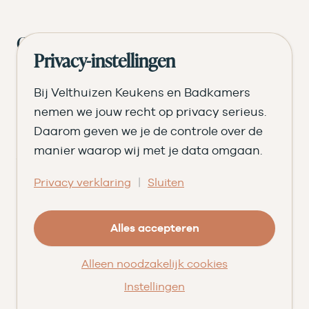
Ontdek wat bij je past
Privacy-instellingen
Jouw smaak is uniek.
Bij Velthuizen Keukens en Badkamers
Verken jouw keuken
nemen we jouw recht op privacy serieus.
Daarom geven we je de controle over de
Ontvang het magazine
manier waarop wij met je data omgaan.
Wat kan er met jouw budget?
|
Privacy verklaring
Sluiten
De mogelijkheden zijn eindeloos.
Stel jouw keuken samen
Alles accepteren
Begroot jouw badkamer
Alleen noodzakelijk cookies
Neem contact op
Instellingen