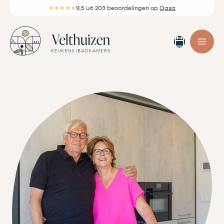
Ga
★★★★★
9,5
uit 203 beoordelingen
op
Qasa
naar
de
Afspra
inhoud
maken