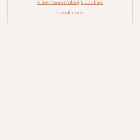
Nieuws
Alleen noodzakelijk cookies
Pluspunten
Instellingen
Vacatures ➑
Openingstijden
DI
09.00 tot 17.30
WO
09.00 tot 17.30
DO
09.00 tot 17.30
VR
09.00 tot 20.00
ZA
09.00 tot 16.30
© Velthuizen Keukens en Badkamers
Cookies
Privacy
Facebook
Instagram
Pinterest
LinkedIn
YouTube