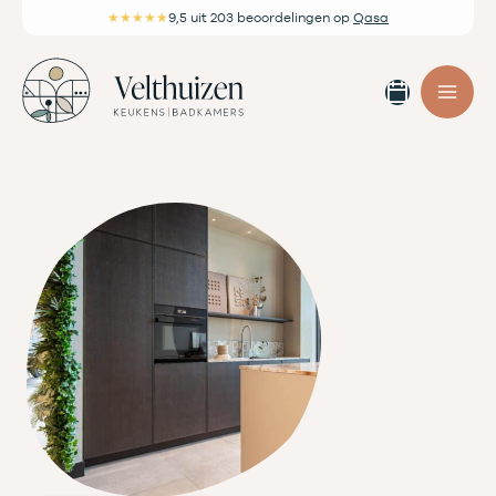
Ga
★★★★★
9,5
uit 203 beoordelingen
op
Qasa
naar
de
Afspra
inhoud
maken