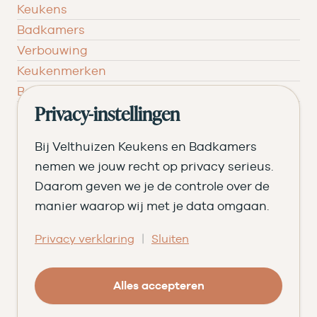
Keukens
Badkamers
Verbouwing
Keukenmerken
Badkamermerken
Inspiratie
Privacy-instellingen
Verken jouw keuken
Bij Velthuizen Keukens en Badkamers
Stel jouw keuken samen
nemen we jouw recht op privacy serieus.
Begroot jouw badkamer
Daarom geven we je de controle over de
manier waarop wij met je data omgaan.
Ontvang het magazine
Bezoek de showroom
|
Privacy verklaring
Sluiten
Ons verhaal
Geschiedenis
Alles accepteren
Team