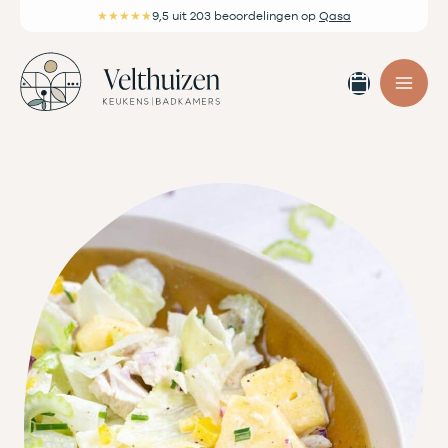
Ga
★★★★★
9,5
uit 203 beoordelingen
op
Qasa
naar
de
Afspra
inhoud
maken