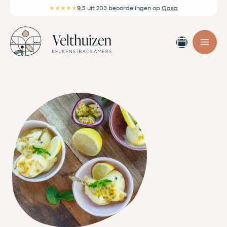
Ga
★★★★★
9,5
uit 203 beoordelingen
op
Qasa
naar
de
Afspra
inhoud
maken