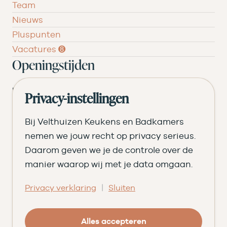
Team
Nieuws
Pluspunten
Vacatures ➑
Openingstijden
DI
09.00 tot 17.30
Privacy-instellingen
WO
09.00 tot 17.30
Bij Velthuizen Keukens en Badkamers
DO
09.00 tot 17.30
nemen we jouw recht op privacy serieus.
Daarom geven we je de controle over de
VR
09.00 tot 20.00
manier waarop wij met je data omgaan.
ZA
09.00 tot 16.30
|
Privacy verklaring
Sluiten
© Velthuizen Keukens en Badkamers
Cookies
Privacy
Alles accepteren