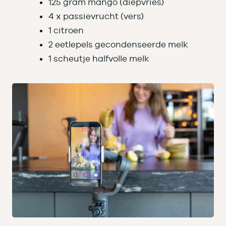
125 gram mango (diepvries)
4 x passievrucht (vers)
1 citroen
2 eetlepels gecondenseerde melk
1 scheutje halfvolle melk