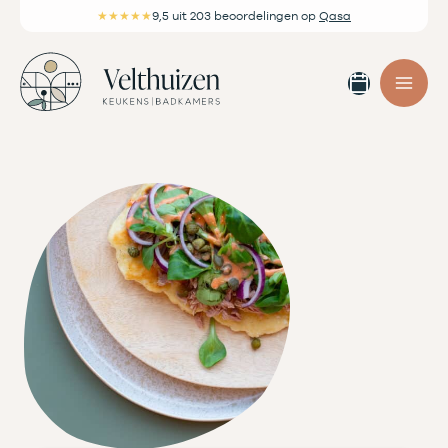
Ga
★★★★★
9,5
uit 203 beoordelingen
op
Qasa
naar
de
Afspra
inhoud
maken