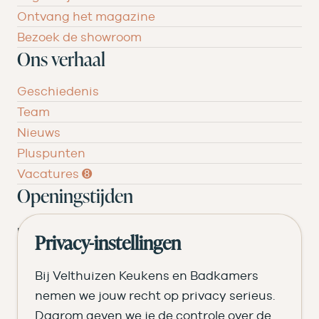
Ontvang het magazine
Bezoek de showroom
Ons verhaal
Geschiedenis
Team
Nieuws
Pluspunten
Vacatures ➑
Openingstijden
DI
09.00 tot 17.30
Privacy-instellingen
WO
09.00 tot 17.30
Bij Velthuizen Keukens en Badkamers
DO
09.00 tot 17.30
nemen we jouw recht op privacy serieus.
Daarom geven we je de controle over de