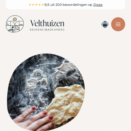
Ga
★★★★★
9,5
uit 203 beoordelingen
op
Qasa
naar
de
Afspra
inhoud
maken