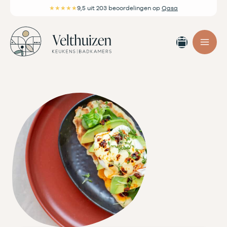
Ga
★★★★★
9,5
uit 203 beoordelingen
op
Qasa
naar
de
Afspra
inhoud
maken