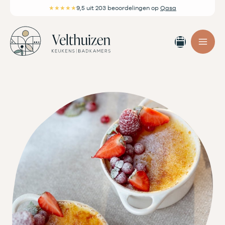
Ga
★★★★★
9,5
uit 203 beoordelingen
op
Qasa
naar
de
Afspra
inhoud
maken