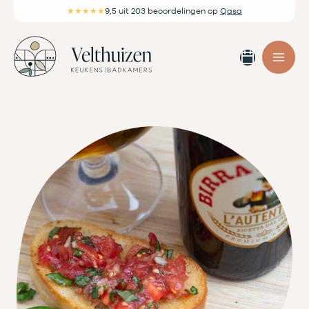
Ga
★★★★★
9,5
uit 203 beoordelingen
op
Qasa
naar
de
Afspra
inhoud
maken