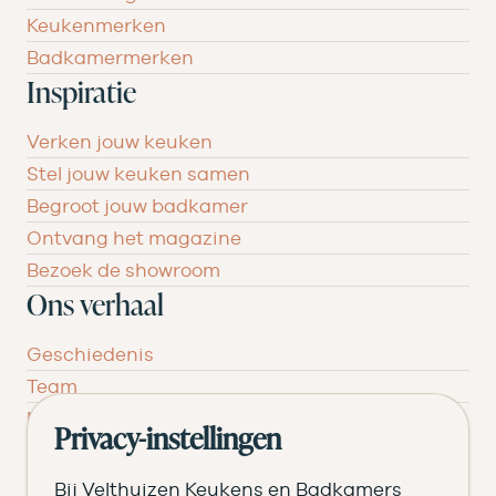
Keukenmerken
Badkamermerken
Inspiratie
Verken jouw keuken
Stel jouw keuken samen
Begroot jouw badkamer
Ontvang het magazine
Bezoek de showroom
Ons verhaal
Geschiedenis
Team
Nieuws
Privacy-instellingen
Pluspunten
Vacatures ➑
Bij Velthuizen Keukens en Badkamers