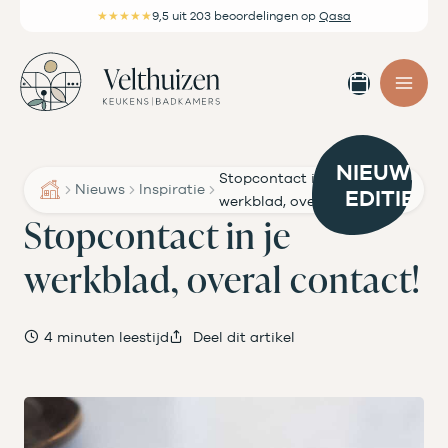
Ga
★★★★★
9,5
uit 203 beoordelingen
op
Qasa
naar
de
Afspra
inhoud
maken
NIEUWE
Stopcontact in je
Nieuws
Inspiratie
EDITIE
werkblad, overal contact!
Stopcontact in je
werkblad, overal contact!
4 minuten leestijd
Deel dit artikel