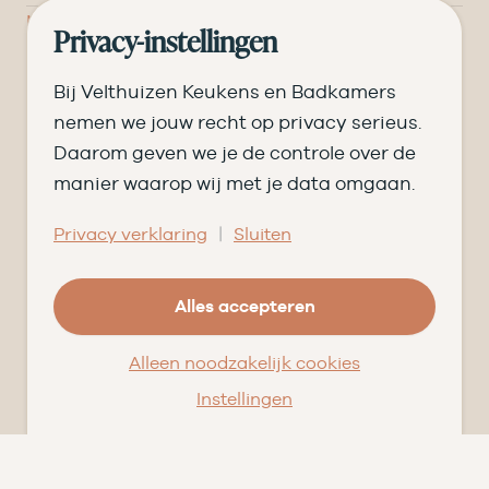
Nieuws
Privacy-instellingen
Pluspunten
Vacatures ➑
Bij Velthuizen Keukens en Badkamers
Openingstijden
nemen we jouw recht op privacy serieus.
Daarom geven we je de controle over de
DI
09.00 tot 17.30
manier waarop wij met je data omgaan.
WO
09.00 tot 17.30
|
Privacy verklaring
Sluiten
DO
09.00 tot 17.30
Alles accepteren
VR
09.00 tot 20.00
ZA
09.00 tot 16.30
Alleen noodzakelijk cookies
Instellingen
© Velthuizen Keukens en Badkamers
Cookies
Privacy
Facebook
Instagram
Pinterest
LinkedIn
YouTube