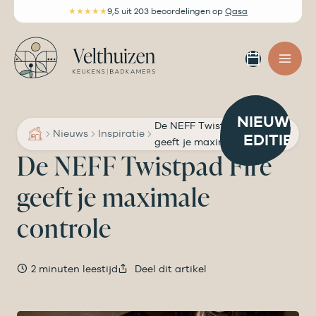
Ga
★★★★★
9,5
uit 203 beoordelingen
op
Qasa
naar
de
Afspra
inhoud
maken
NIEUWE
De NEFF Twistpad Fire
Nieuws
Inspiratie
EDITIE
geeft je maximale controle
De NEFF Twistpad Fire
geeft je maximale
controle
2 minuten leestijd
Deel dit artikel