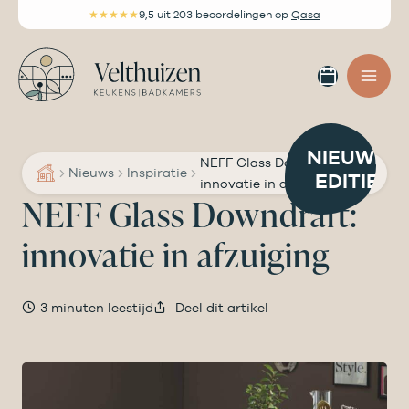
Ga
★★★★★
9,5
uit 203 beoordelingen
op
Qasa
naar
de
Afspra
inhoud
maken
NIEUWE
NEFF Glass Downdraft:
Nieuws
Inspiratie
EDITIE
innovatie in afzuiging
NEFF Glass Downdraft:
innovatie in afzuiging
3 minuten leestijd
Deel dit artikel