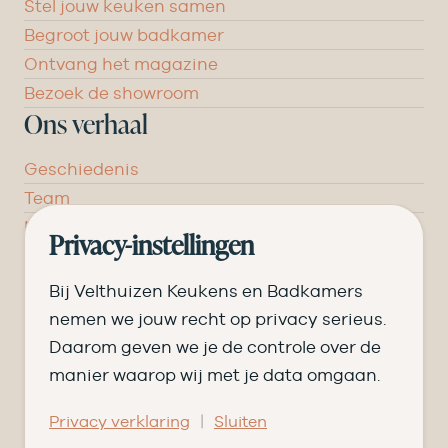
Stel jouw keuken samen
Begroot jouw badkamer
Ontvang het magazine
Bezoek de showroom
Ons verhaal
Geschiedenis
Team
Nieuws
Privacy-instellingen
Pluspunten
Vacatures ➑
Bij Velthuizen Keukens en Badkamers
Openingstijden
nemen we jouw recht op privacy serieus.
Daarom geven we je de controle over de
DI
09.00 tot 17.30
manier waarop wij met je data omgaan.
WO
09.00 tot 17.30
|
Privacy verklaring
Sluiten