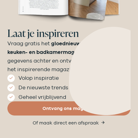
Laat je inspireren
Vraag gratis het
gloednieuwe Velthuizen
keuken- en badkamermagazine
aan! Laat je
gegevens achter en ontvang binnen een week
het inspirerende magazine op de mat.
Volop inspiratie
De nieuwste trends
Geheel vrijblijvend
Ontvang ons magazine
Of maak direct een afspraak