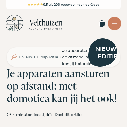
Ga
★★★★★
9,5
uit 203 beoordelingen
op
Qasa
naar
de
Afspra
inhoud
maken
NIEUWE
Je apparaten aansturen
EDITIE
Nieuws
Inspiratie
op afstand: met domotica
kan jij het ook!
Je apparaten aansturen
op afstand: met
domotica kan jij het ook!
4 minuten leestijd
Deel dit artikel