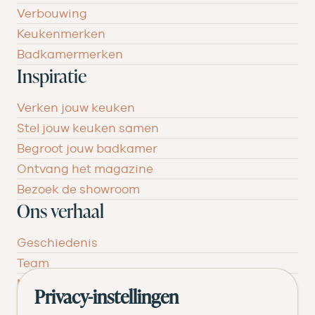
Verbouwing
Keukenmerken
Badkamermerken
Inspiratie
Verken jouw keuken
Stel jouw keuken samen
Begroot jouw badkamer
Ontvang het magazine
Bezoek de showroom
Ons verhaal
Geschiedenis
Team
Nieuws
Privacy-instellingen
Pluspunten