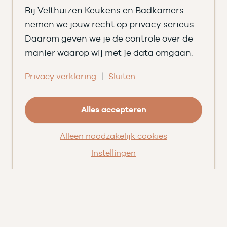
Vacatures ➑
Bij Velthuizen Keukens en Badkamers
Openingstijden
nemen we jouw recht op privacy serieus.
Daarom geven we je de controle over de
DI
09.00 tot 17.30
manier waarop wij met je data omgaan.
WO
09.00 tot 17.30
|
Privacy verklaring
Sluiten
DO
09.00 tot 17.30
Alles accepteren
VR
09.00 tot 20.00
ZA
09.00 tot 16.30
Alleen noodzakelijk cookies
Instellingen
© Velthuizen Keukens en Badkamers
Cookies
Privacy
Facebook
Instagram
Pinterest
LinkedIn
YouTube
★★★★★
9,5
uit 203 beoordelingen
op
Qasa