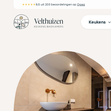
Ga
★★★★★
9,5
uit 203 beoordelingen
op
Qasa
naar
de
Keukens
inhoud