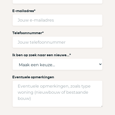
V
E-mailadres
*
o
o
r
n
a
Telefoonnummer
*
a
m
Ik ben op zoek naar een nieuwe…
*
Eventuele opmerkingen