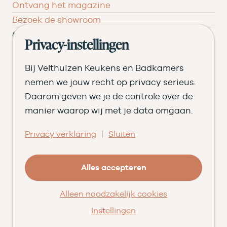
Ontvang het magazine
Bezoek de showroom
Ons verhaal
Privacy-instellingen
Geschiedenis
Bij Velthuizen Keukens en Badkamers
Team
nemen we jouw recht op privacy serieus.
Nieuws
Daarom geven we je de controle over de
Pluspunten
manier waarop wij met je data omgaan.
Vacatures ➑
Openingstijden
|
Privacy verklaring
Sluiten
DI
09.00 tot 17.30
Alles accepteren
WO
09.00 tot 17.30
Alleen noodzakelijk cookies
DO
09.00 tot 17.30
Instellingen
VR
09.00 tot 20.00