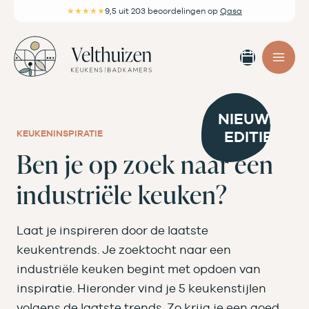
Ga
★★★★★
9,5
uit 203 beoordelingen
op
Qasa
naar
de
Afspra
inhoud
maken
NIEUWE
EDITIE
KEUKENINSPIRATIE
Ben je op zoek naar een
industriële keuken?
Laat je inspireren door de laatste
keukentrends. Je zoektocht naar een
industriële keuken begint met opdoen van
inspiratie. Hieronder vind je 5 keukenstijlen
volgens de laatste trends. Zo krijg je een goed