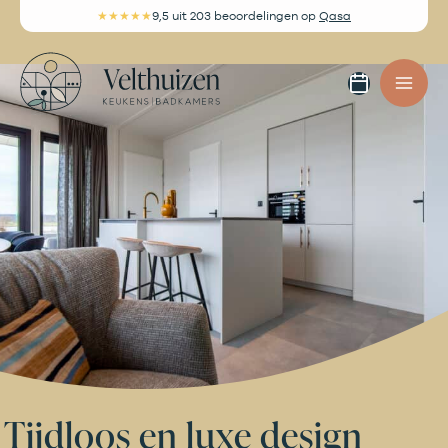
Ga
★★★★★
9,5
uit 203 beoordelingen
op
Qasa
naar
de
Afspra
inhoud
maken
Tijdloos en luxe design