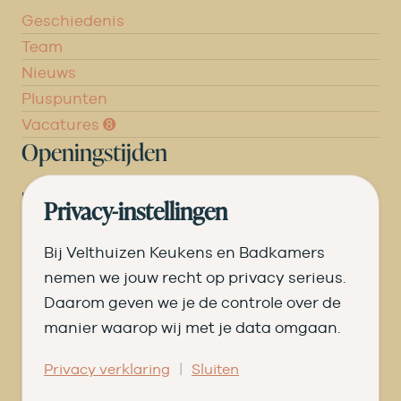
Geschiedenis
Team
Nieuws
Pluspunten
Vacatures ➑
Openingstijden
DI
09.00 tot 17.30
Privacy-instellingen
WO
09.00 tot 17.30
Bij Velthuizen Keukens en Badkamers
DO
09.00 tot 17.30
nemen we jouw recht op privacy serieus.
Daarom geven we je de controle over de
VR
09.00 tot 20.00
manier waarop wij met je data omgaan.
ZA
09.00 tot 16.30
|
Privacy verklaring
Sluiten