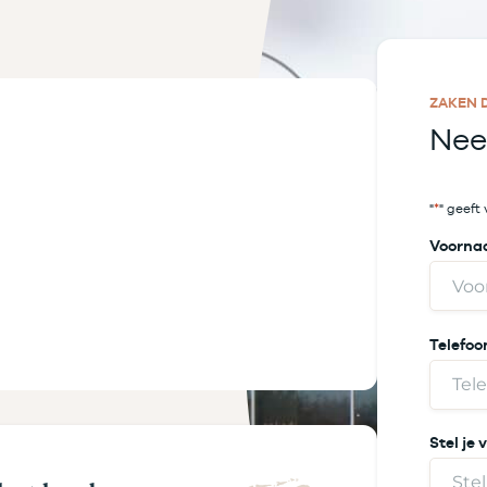
ZAKEN 
Nee
"
*
" geeft
Voorn
Telefo
Stel je