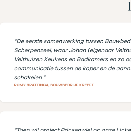
“De eerste samenwerking tussen Bouwbedri
Scherpenzeel, waar Johan (eigenaar Velthu
Velthuizen Keukens en Badkamers en zo ook
communicatie tussen de koper en de aanne
schakelen.”
ROMY BRATTINGA, BOUWBEDRIJF KREEFT
“Toen wij project Prinsenwiel op onze Lin