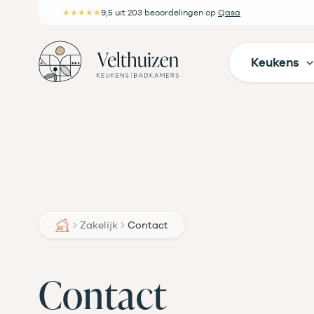
Ga
★★★★★
9,5
uit 203 beoordelingen
op
Qasa
naar
de
Keukens
inhoud
Zakelijk
Contact
Contact