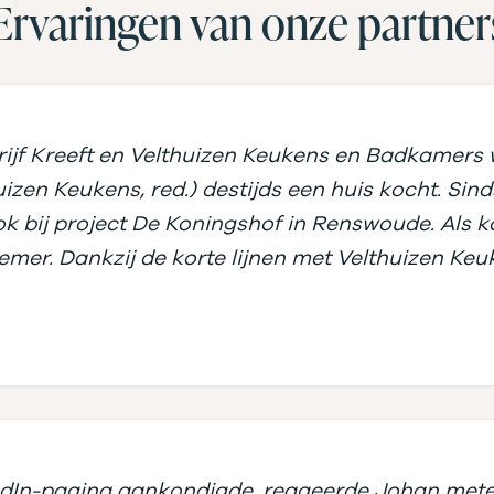
Ervaringen van onze partner
jf Kreeft en Velthuizen Keukens en Badkamers 
izen Keukens, red.) destijds een huis kocht. Si
 bij project De Koningshof in Renswoude. Als ko
mer. Dankzij de korte lijnen met Velthuizen K
kedIn-pagina aankondigde, reageerde Johan mete