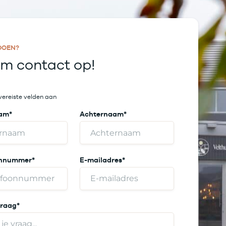
DOEN?
m contact op!
 vereiste velden aan
aam
*
Achternaam
*
onnummer
*
E-mailadres
*
 vraag
*