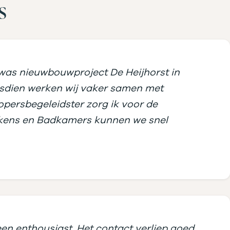
s
was nieuwbouwproject De Heijhorst in
ndsdien werken wij vaker samen met
persbegeleidster zorg ik voor de
eukens en Badkamers kunnen we snel
en enthousiast. Het contact verliep goed