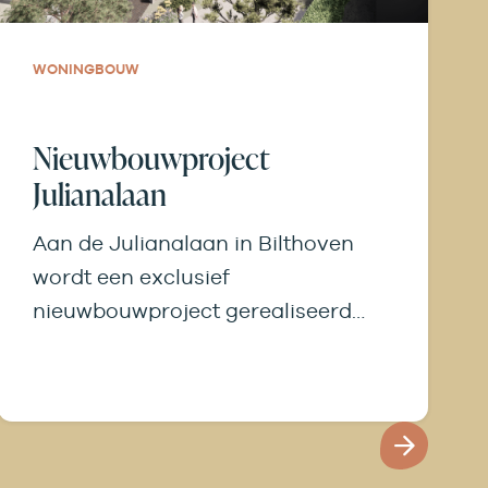
WONINGBOUW
Nieuwbouwproject
Julianalaan
Aan de Julianalaan in Bilthoven
wordt een exclusief
nieuwbouwproject gerealiseerd
met negen stijlvolle
koopappartementen. Op de locatie
van het voormalige…