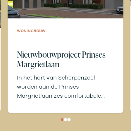
WONINGBOUW
Nieuwbouwproject Prinses
Margrietlaan
In het hart van Scherpenzeel
worden aan de Prinses
Margrietlaan zes comfortabele
nieuwbouwappartementen
gerealiseerd. De appartementen
liggen op een rustige…