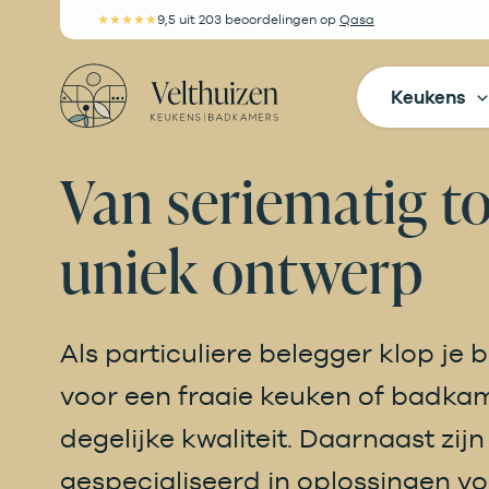
Ga
★★★★★
9,5
uit 203 beoordelingen
op
Qasa
naar
de
Keukens
inhoud
Van seriematig t
uniek ontwerp
Als particuliere belegger klop je b
voor een fraaie keuken of badka
degelijke kwaliteit. Daarnaast zijn
gespecialiseerd in oplossingen vo