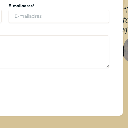
E-mailadres
*
“
t
s