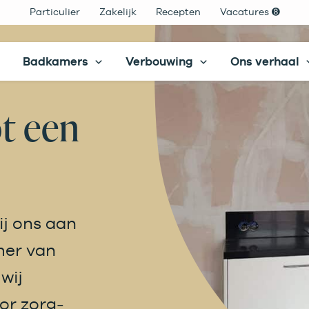
Particulier
Zakelijk
Recepten
Vacatures ➑
Badkamers
Verbouwing
Ons verhaal
ot een
ij ons aan
mer van
 wij
or zorg­