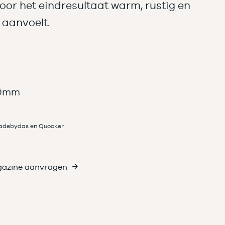
r het eindresultaat warm, rustig en
 aanvoelt.
50mm
Madebydas en Quooker
azine aanvragen