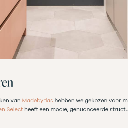
ren
uken van
Madebydas
hebben we gekozen voor mate
en Select
heeft een mooie, genuanceerde structuur 