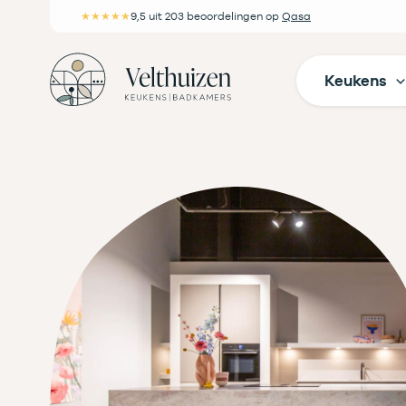
Ga
★★★★★
9,5
uit 203 beoordelingen
op
Qasa
naar
de
Keukens
inhoud