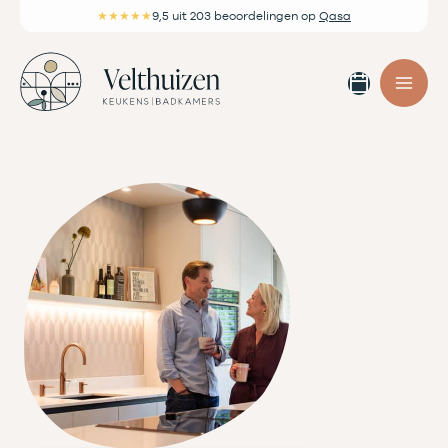
Ga
★★★★★
9,5
uit 203 beoordelingen
op
Qasa
naar
de
Afspra
inhoud
maken