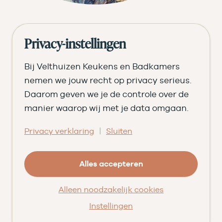
Privacy-instellingen
Bij Velthuizen Keukens en Badkamers
nemen we jouw recht op privacy serieus.
Daarom geven we je de controle over de
Bezoek de showroom
manier waarop wij met je data omgaan.
Je bent van harte welkom in onze showroom in
|
Privacy verklaring
Sluiten
Woudenberg. Bewonder onder het genot van
verse koffie onder andere:
Alles accepteren
Meer dan 25 stijlvolle keukens
10 complete badkamers
Alleen noodzakelijk cookies
3 unieke inspiratiewoningen
Instellingen
Bekijk de showroom