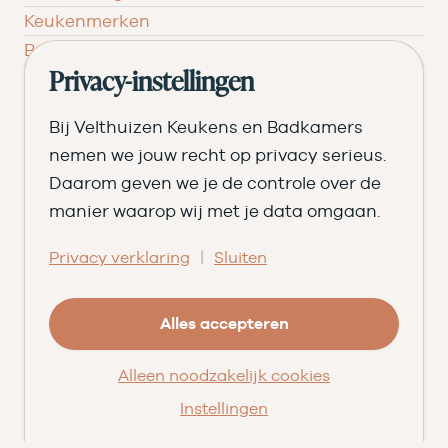
Keukenmerken
Badkamermerken
Inspiratie
Privacy-instellingen
Verken jouw keuken
Bij Velthuizen Keukens en Badkamers
Stel jouw keuken samen
nemen we jouw recht op privacy serieus.
Daarom geven we je de controle over de
Begroot jouw badkamer
manier waarop wij met je data omgaan.
Ontvang het magazine
Bezoek de showroom
|
Privacy verklaring
Sluiten
Ons verhaal
Geschiedenis
Alles accepteren
Team
Alleen noodzakelijk cookies
Nieuws
Pluspunten
Instellingen
Vacatures ➑