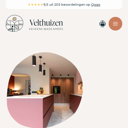
Ga
★★★★★
9,5
uit 203 beoordelingen
op
Qasa
naar
de
Afspra
inhoud
maken