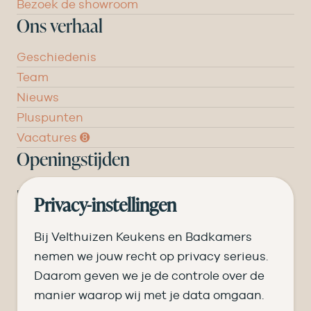
Bezoek de showroom
Ons verhaal
Geschiedenis
Team
Nieuws
Pluspunten
Vacatures ➑
Openingstijden
DI
09.00 tot 17.30
Privacy-instellingen
WO
09.00 tot 17.30
Bij Velthuizen Keukens en Badkamers
DO
09.00 tot 17.30
nemen we jouw recht op privacy serieus.
Daarom geven we je de controle over de
VR
09.00 tot 20.00
manier waarop wij met je data omgaan.
ZA
09.00 tot 16.30