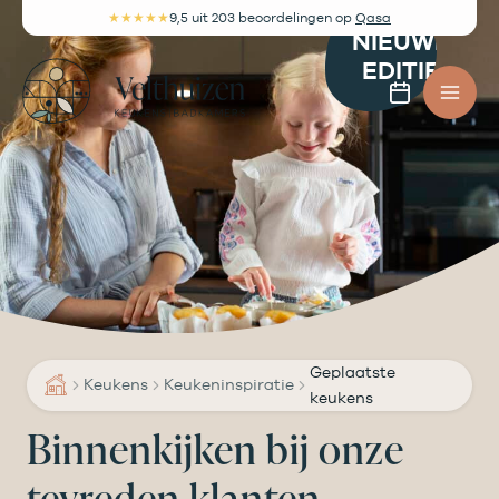
Ga
★★★★★
9,5
uit 203 beoordelingen
op
Qasa
NIEUWE
naar
EDITIE
de
Afspra
inhoud
maken
Geplaatste
Keukens
Keukeninspiratie
keukens
Binnenkijken bij onze
tevreden klanten