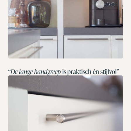
“
De lange handgreep
is praktisch én stijlvol”