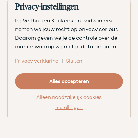
Inspiratie
Privacy-instellingen
Verken jouw keuken
Bij Velthuizen Keukens en Badkamers
Stel jouw keuken samen
nemen we jouw recht op privacy serieus.
Daarom geven we je de controle over de
Begroot jouw badkamer
manier waarop wij met je data omgaan.
Ontvang het magazine
Bezoek de showroom
|
Privacy verklaring
Sluiten
Ons verhaal
Geschiedenis
Alles accepteren
Team
Alleen noodzakelijk cookies
Nieuws
Pluspunten
Instellingen
Vacatures ➑
Openingstijden