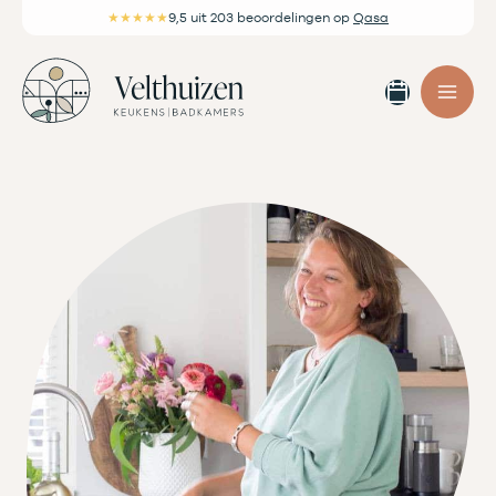
Ga
★★★★★
9,5
uit 203 beoordelingen
op
Qasa
naar
de
Afspra
inhoud
maken