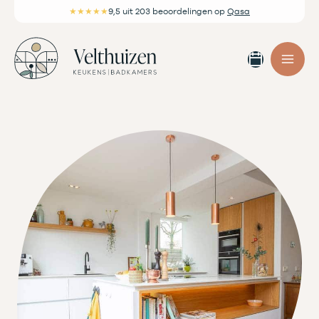
Ga
★★★★★
9,5
uit 203 beoordelingen
op
Qasa
naar
de
Afspra
inhoud
maken