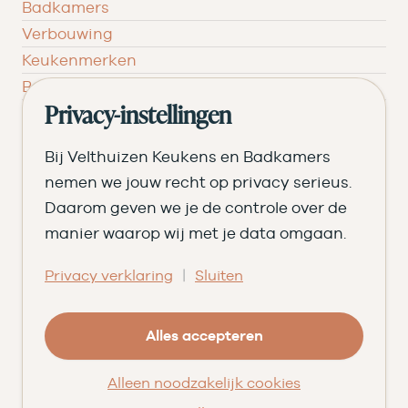
Badkamers
Verbouwing
Keukenmerken
Badkamermerken
Inspiratie
Privacy-instellingen
Verken jouw keuken
Bij Velthuizen Keukens en Badkamers
Stel jouw keuken samen
nemen we jouw recht op privacy serieus.
Daarom geven we je de controle over de
Begroot jouw badkamer
manier waarop wij met je data omgaan.
Ontvang het magazine
Bezoek de showroom
|
Privacy verklaring
Sluiten
Ons verhaal
Geschiedenis
Alles accepteren
Team
Alleen noodzakelijk cookies
Nieuws