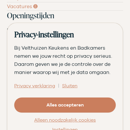
Vacatures ➑
Openingstijden
DI
09.00 tot 17.30
Privacy-instellingen
WO
09.00 tot 17.30
Bij Velthuizen Keukens en Badkamers
DO
09.00 tot 17.30
nemen we jouw recht op privacy serieus.
Daarom geven we je de controle over de
VR
09.00 tot 20.00
manier waarop wij met je data omgaan.
ZA
09.00 tot 16.30
|
Privacy verklaring
Sluiten
© Velthuizen Keukens en Badkamers
Cookies
Privacy
Alles accepteren
Facebook
Instagram
Pinterest
LinkedIn
YouTube
Alleen noodzakelijk cookies
★★★★★
9,5
uit 203 beoordelingen
op
Qasa
Instellingen