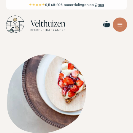
Ga
★★★★★
9,5
uit 203 beoordelingen
op
Qasa
naar
de
Afspra
inhoud
maken